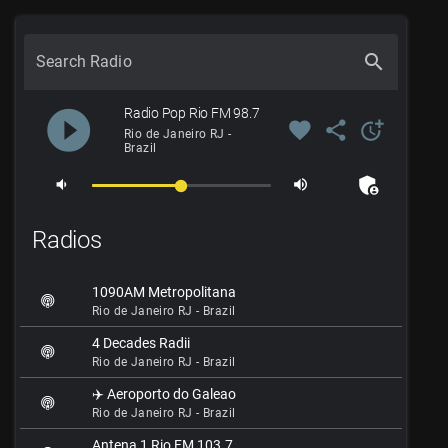
search
Search Radio
play_circle_filled
Radio Pop Rio FM 98.7
favorite
share
more_time
Rio de Janeiro RJ -
Brazil
admin_panel_settings
volume_down
volume_up
Radios
1090AM Metropolitana
Rio de Janeiro RJ - Brazil
4 Decades Radii
Rio de Janeiro RJ - Brazil
✈️ Aeroporto do Galeao
Rio de Janeiro RJ - Brazil
Antena 1 Rio FM 103.7