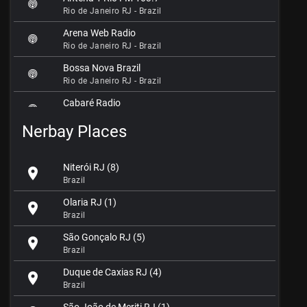
Rio de Janeiro RJ - Brazil
Arena Web Radio
Rio de Janeiro RJ - Brazil
Bossa Nova Brazil
Rio de Janeiro RJ - Brazil
Cabaré Radio
Rio de Janeiro RJ - Brazil
Nerbay Places
Canção Nova Web Rádio Rio de Janeiro
Rio de Janeiro RJ - Brazil
Niterói RJ (8)
location_on
Clássicos do Funk
Brazil
Rio de Janeiro RJ - Brazil
Olaria RJ (1)
location_on
Croc Rio Web Station
Brazil
Rio de Janeiro RJ - Brazil
São Gonçalo RJ (5)
location_on
Cultura Radioweb
Brazil
Rio de Janeiro RJ - Brazil
Duque de Caxias RJ (4)
location_on
Doutrina FM
Brazil
Rio de Janeiro RJ - Brazil